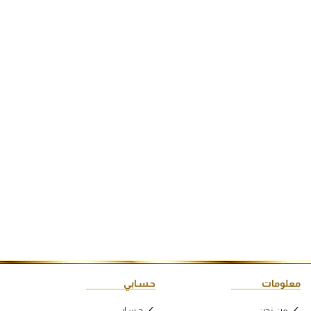
معلومات
حـسـابي
من نحن
حـسـابي