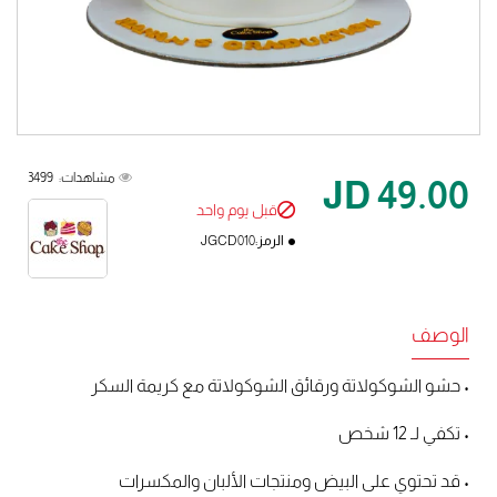
قبل يوم واحد
مشاهدات:
3499
JD 49.00
قبل يوم واحد
الرمز:
JGCD010
الوصف
• حشو الشوكولاتة ورقائق الشوكولاتة مع كريمة السكر
• تكفي لـ 12 شخص
• قد تحتوي على البيض ومنتجات الألبان والمكسرات