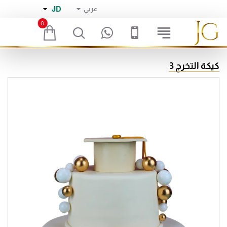
JD
عربي
0
كيكة التخرج 3